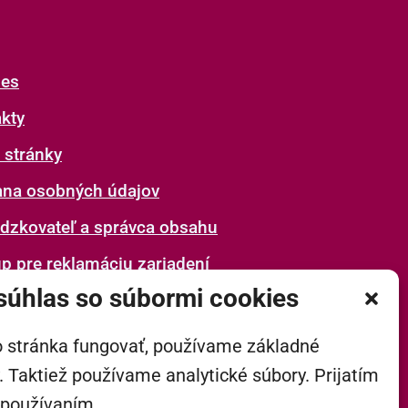
ies
kty
 stránky
ana osobných údajov
dzkovateľ a správca obsahu
p pre reklamáciu zariadení
súhlas so súbormi cookies
o stránka fungovať, používame základné
. Taktiež používame analytické súbory. Prijatím
h používaním.