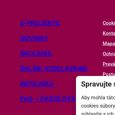
O PROJEKTE
Cook
Konta
NOVINKY
Mapa
ŠKOLENIA
Ochr
Prevá
ĎALŠIE VZDELÁVANIE
Postu
Spravujte 
INFOLINKA
Aby mohla tát
FAQ – ČASTÉ OTÁZKY
cookies súbory
súhlasíte s ic