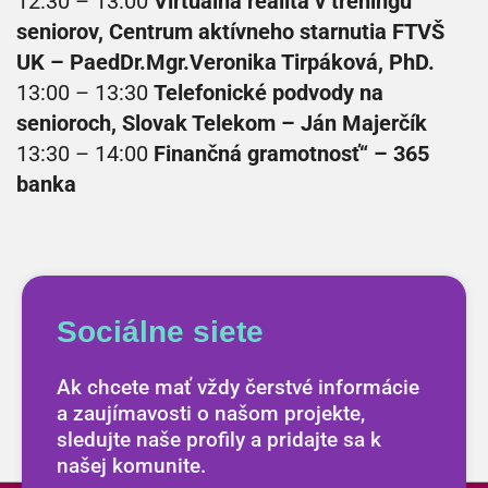
12:30 – 13:00
Virtuálna realita v tréningu
seniorov, Centrum aktívneho starnutia FTVŠ
UK – PaedDr.Mgr.Veronika Tirpáková, PhD.
13:00 – 13:30
Telefonické podvody na
senioroch, Slovak Telekom – Ján Majerčík
13:30 – 14:00
Finančná gramotnosť“ – 365
banka
Sociálne siete
Ak chcete mať vždy čerstvé informácie
a zaujímavosti o našom projekte,
sledujte naše profily a pridajte sa k
našej komunite.