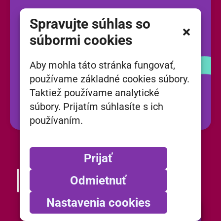
Spravujte súhlas so
Instagram
súbormi cookies
Facebook
Aby mohla táto stránka fungovať,
používame základné cookies súbory.
Taktiež používame analytické
YouTube
súbory. Prijatím súhlasíte s ich
používaním.
Prijať
Odmietnuť
Nastavenia cookies
Spravujte súhlas so súbormi cookies